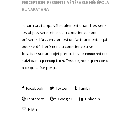
PERCEPTION
,
RESSENTI
,
VÉNÉRABLE HÉNÉPOLA
GUNARATANA
Le
contact
apparaît seulement quand les sens,
les objets sensoriels et la conscience sont
présents. L’
attention
est un facteur mental qui
pousse délibérément la conscience à se
focaliser sur un objet particulier. Le
ressenti
est
suivi par la
perception
. Ensuite, nous
pensons
à ce qui a été perçu.
Facebook
Twitter
Tumblr
Pinterest
Google+
LinkedIn
E-Mail