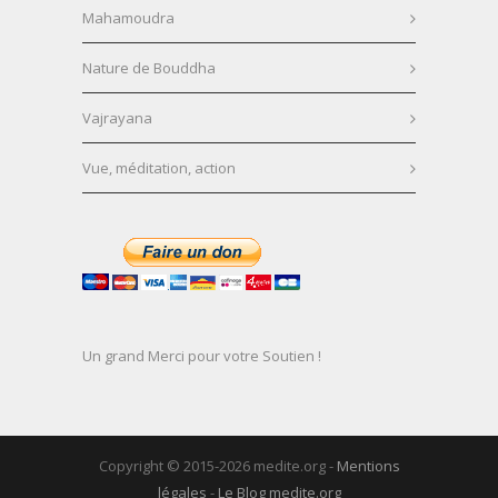
Mahamoudra
Nature de Bouddha
Vajrayana
Vue, méditation, action
Un grand Merci pour votre Soutien !
Copyright © 2015-2026 medite.org -
Mentions
légales
-
Le Blog medite.org