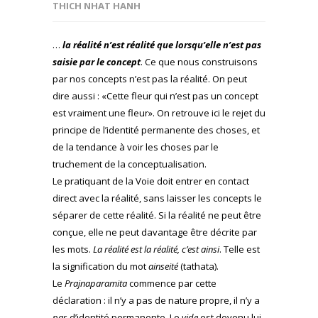
THICH NHAT HANH
…
la réalité n’est réalité que lorsqu’elle n’est pas
saisie par le concept
. Ce que nous construisons
par nos concepts n’est pas la réalité. On peut
dire aussi : «Cette fleur qui n’est pas un concept
est vraiment une fleur». On retrouve ici le rejet du
principe de l’identité permanente des choses, et
de la tendance à voir les choses par le
truchement de la conceptualisation.
Le pratiquant de la Voie doit entrer en contact
direct avec la réalité, sans laisser les concepts le
séparer de cette réalité. Si la réalité ne peut être
conçue, elle ne peut davantage être décrite par
les mots.
La réalité est la réalité, c’est ainsi
. Telle est
la signification du mot
ainseité
(tathata).
Le
Prajnaparamita
commence par cette
déclaration : il n’y a pas de nature propre, il n’y a
pas
d’identité permanente. Le
vide
est devenu lui-