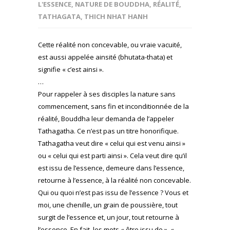
L'ESSENCE
,
NATURE DE BOUDDHA
,
RÉALITÉ
,
TATHAGATA
,
THICH NHAT HANH
Cette réalité non concevable, ou vraie vacuité,
est aussi appelée ainsité (bhutata-thata) et
signifie « c’est ainsi ».
…
Pour rappeler à ses disciples la nature sans
commencement, sans fin et inconditionnée de la
réalité, Bouddha leur demanda de l’appeler
Tathagatha. Ce n’est pas un titre honorifique.
Tathagatha veut dire « celui qui est venu ainsi »
ou « celui qui est parti ainsi ». Cela veut dire qu’il
est issu de l’essence, demeure dans l’essence,
retourne à l’essence, à la réalité non concevable.
Qui ou quoi n’est pas issu de l’essence ? Vous et
moi, une chenille, un grain de poussière, tout
surgit de l’essence et, un jour, tout retourne à
l’essence. En fait, les mots « être issu de », «