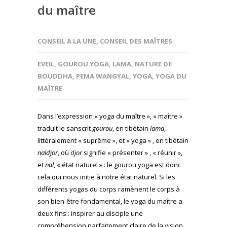
du maître
CONSEIL A LA UNE
,
CONSEIL DES MAÎTRES
EVEIL
,
GOUROU YOGA
,
LAMA
,
NATURE DE
BOUDDHA
,
PEMA WANGYAL
,
YOGA
,
YOGA DU
MAÎTRE
Dans l’expression « yoga du maître », « maître »
traduit le sanscrit
gourou
, en tibétain
lama
,
littéralement « suprême », et « yoga » , en tibétain
naldjor
, où
djor
signifie « présenter » , « réunir »,
et
nal
, « état naturel » : le gourou yoga est donc
cela qui nous initie à notre état naturel. Si les
différents yogas du corps ramènent le corps à
son bien-être fondamental, le yoga du maître a
deux fins : inspirer au disciple une
compréhension parfaitement claire de la vision