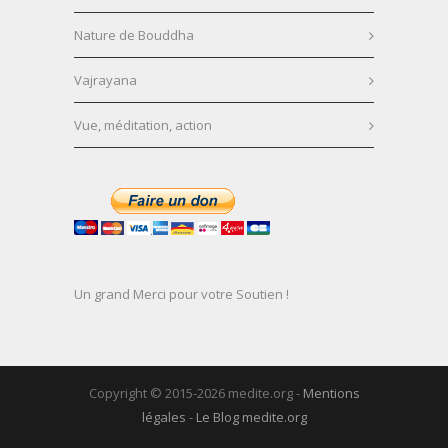
Nature de Bouddha
Vajrayana
Vue, méditation, action
Un grand Merci pour votre Soutien !
Copyright © 2015-2026 medite.org -
Mentions
légales
-
Le Blog medite.org