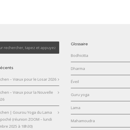
Glossaire
Bodhicitta
 récents
Dharma
chen – Vœux pour le Losar 2026
Éveil
chen – Vœux pour la Nouvelle
Guru yoga
026
Lama
chen | Gourou Yoga du Lama
npoché (réunion ZOOM – lundi
Mahamoudra
mbre 2025 à 18h30)