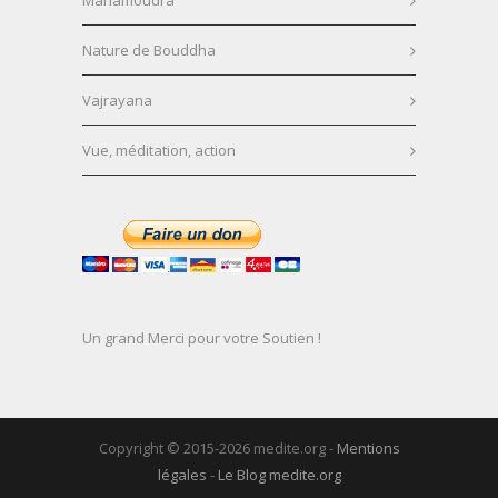
Mahamoudra
Nature de Bouddha
Vajrayana
Vue, méditation, action
Un grand Merci pour votre Soutien !
Copyright © 2015-2026 medite.org -
Mentions
légales
-
Le Blog medite.org