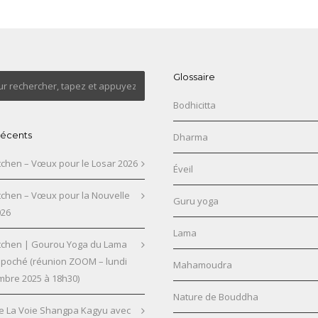
Glossaire
Bodhicitta
 récents
Dharma
chen – Vœux pour le Losar 2026
Éveil
chen – Vœux pour la Nouvelle
Guru yoga
026
Lama
chen | Gourou Yoga du Lama
npoché (réunion ZOOM – lundi
Mahamoudra
mbre 2025 à 18h30)
Nature de Bouddha
e La Voie Shangpa Kagyu avec