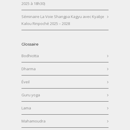
2025 à 18h30)
Séminaire La Voie Shangpa Kagyu avec Kyabje
Kalou Rinpoché 2025 – 2028
Glossaire
Bodhicitta
Dharma
Éveil
Guru yoga
Lama
Mahamoudra