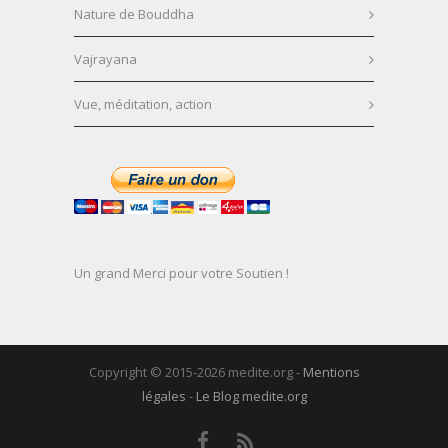
Nature de Bouddha
Vajrayana
Vue, méditation, action
Un grand Merci pour votre Soutien !
Copyright © 2015-2026 medite.org -
Mentions
légales
-
Le Blog medite.org