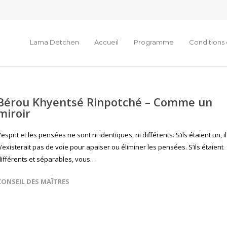
Lama Detchen
Accueil
Programme
Conditions 
Bérou Khyentsé Rinpotché – Comme un
miroir
’esprit et les pensées ne sont ni identiques, ni différents. S’ils étaient un, il
’existerait pas de voie pour apaiser ou éliminer les pensées. S’ils étaient
différents et séparables, vous…
CONSEIL DES MAÎTRES