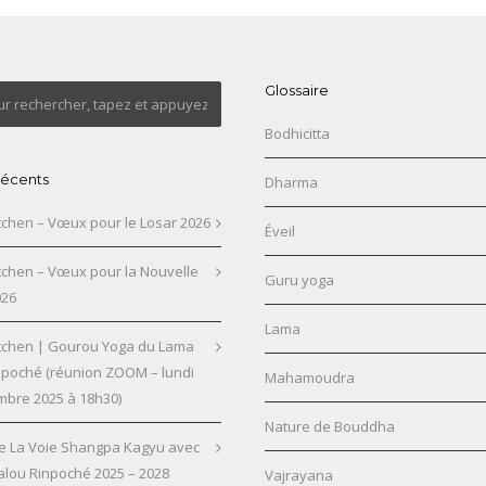
Glossaire
Bodhicitta
 récents
Dharma
chen – Vœux pour le Losar 2026
Éveil
chen – Vœux pour la Nouvelle
Guru yoga
026
Lama
chen | Gourou Yoga du Lama
npoché (réunion ZOOM – lundi
Mahamoudra
mbre 2025 à 18h30)
Nature de Bouddha
e La Voie Shangpa Kagyu avec
alou Rinpoché 2025 – 2028
Vajrayana