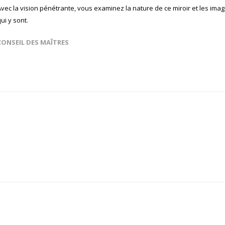
Avec la vision pénétrante, vous examinez la nature de ce miroir et les ima
ui y sont.
CONSEIL DES MAÎTRES