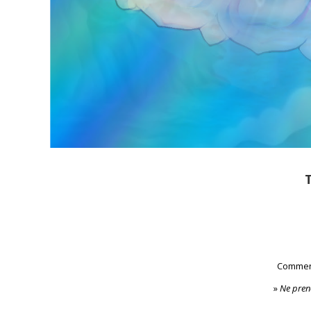
T
Comment
»
Ne pren