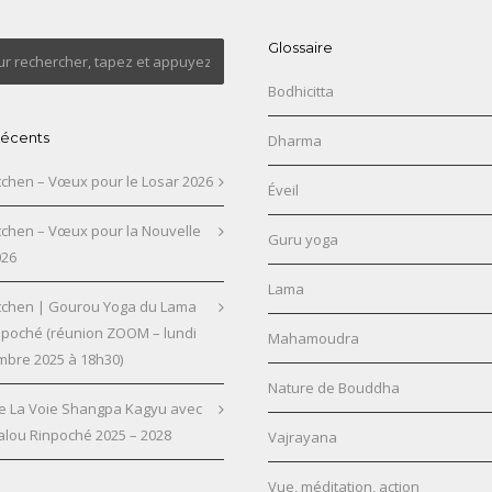
Glossaire
Bodhicitta
 récents
Dharma
chen – Vœux pour le Losar 2026
Éveil
chen – Vœux pour la Nouvelle
Guru yoga
026
Lama
chen | Gourou Yoga du Lama
npoché (réunion ZOOM – lundi
Mahamoudra
mbre 2025 à 18h30)
Nature de Bouddha
e La Voie Shangpa Kagyu avec
alou Rinpoché 2025 – 2028
Vajrayana
Vue, méditation, action