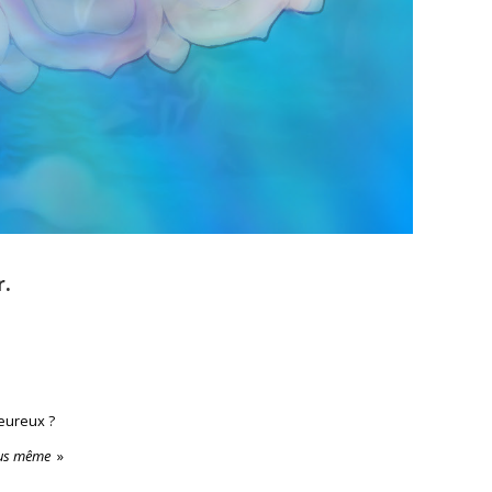
r.
eureux ?
ous même
»