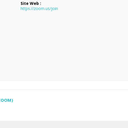
Site Web :
https://zoom.us/join
 ZOOM)